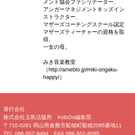
メント協会ファシリテーター、
アンガーマネジメントキッズイン
ストラクター、
マザーズコーチングスクール認定
マザーズティーチャーの資格を取
得。
一女の母。
みき音楽教室
（http://ameblo.jp/miki-ongaku-
happy/）
発行会社
株式会社玉島活版所 KidsDo編集部
〒710-0261 岡山県倉敷市船穂町船穂2095番地11
TEL.086-552-9494 FAX.086-552-9595